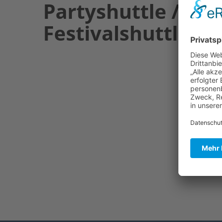
Partyshuttle /
Festivalshuttle