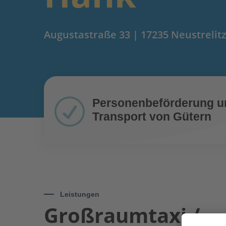
Augustastraße 33 | 17235 Neustrelit
R
Personenbeförderung u
Transport von Gütern
Leistungen
Großraumtaxi /