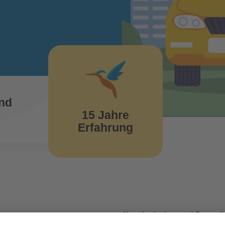
z
nd
15 Jahre
Erfahrung
Sie sind eine größere 