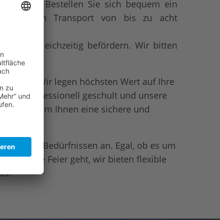
staltung? Bestellen Sie sich bequem ein
en für den Transport von bis zu acht
rsonen gleichzeitig befördern. Wir bitten
erung!
ichkeit:
Wir legen höchsten Wert auf Ihre
r sind professionell geschult und unsere
gewartet, um Ihnen eine sichere und
rantieren.
uns Ihren Bedürfnissen an. Egal, ob es um
ine große Feier geht, wir bieten flexible
ss.