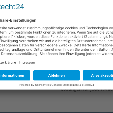
möchten zu einer Veran
Großraumtaxi/Mietwag
Personen.
Wir können bis zu 40 Pe
um rechtzeitige Reservi
Sicherheit und Verlässl
Sicherheit. Unsere Fahre
Fahrzeuge sind bestens 
zuverlässige Fahrt zu ga
Flexibilität:
Wir passen 
eine kleine Gruppe oder e
Lösungen für jeden Anla