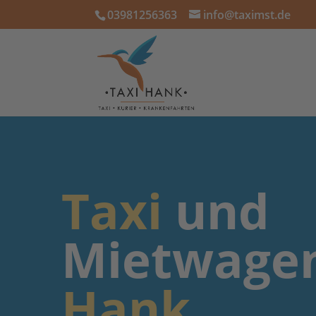
03981256363
info@taximst.de
Taxi
und
Mietwage
Hank