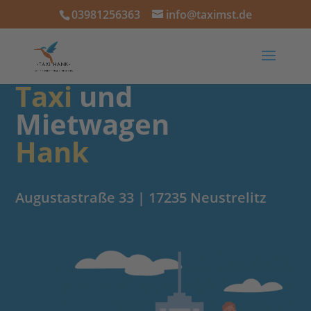
03981256363
info@taximst.de
Taxi
und
Mietwagen
Hank
Augustastraße 33 | 17235 Neustrelitz