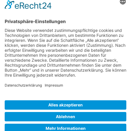
dann nur Taxi Hank
Augustastraße 33,

17235 Neustrelitz
Email:

info@taximst.de
Telefon:

03981 25 63 63
Copyright 2023 Taxi Hank |
Impressum
|