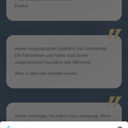
Danke!
Immer ausgesprochen pünktlich und zuverlässig!
Die Fahrerinnen und Fahrer sind immer
ausgesprochen freundlich und hilfsbereit.
Alles in allem ein zufrieder Kunde.
Immer erreichbar, freundlich und zuverlässig. Wenn
ich ein Taxi in Neustrelitz oder Umgebung brauche,