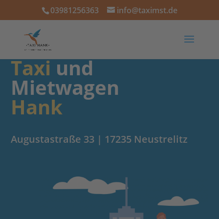
03981256363
info@taximst.de
Taxi
und
Mietwagen
Hank
Augustastraße 33 | 17235 Neustrelitz