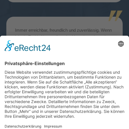
Immer erreichbar, freundlich und zuverlässig. Wenn
ich ein Taxi in Neustrelitz oder Umgebung brauche,
dann nur Taxi Hank
Augustastraße 33,

17235 Neustrelitz
Email:

info@taximst.de