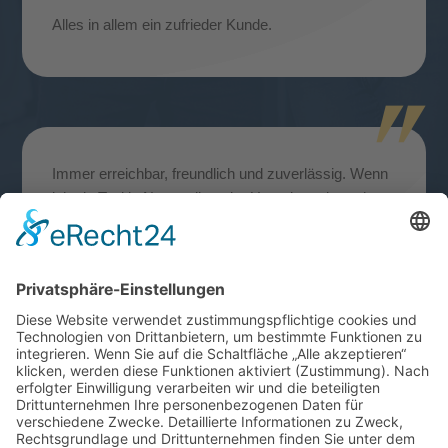
Alles in allem ein zufrieder Kunde.
Immer erreichbar, freundlich und zuverlässig. Wenn
ich ein Taxi in Neustrelitz oder Umgebung brauche,
dann nur Taxi Hank
Augustastraße 33,

17235 Neustrelitz