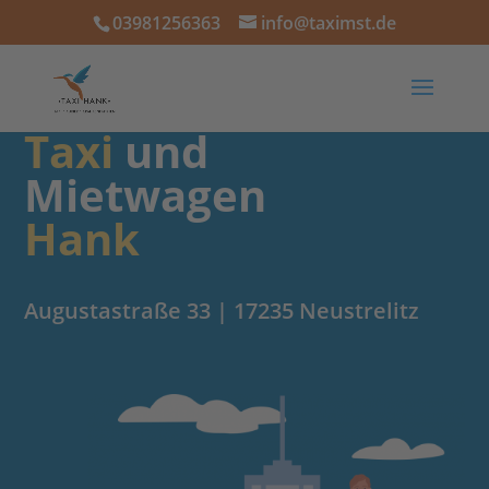
03981256363
info@taximst.de
Taxi
und
Mietwagen
Hank
Augustastraße 33 | 17235 Neustrelitz