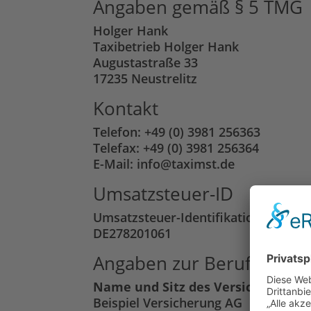
Angaben gemäß § 5 TMG
Holger Hank
Taxibetrieb Holger Hank
Augustastraße 33
17235 Neustrelitz
Kontakt
Telefon: +49 (0) 3981 256363
Telefax: +49 (0) 3981 256364
E-Mail: info@taximst.de
Umsatzsteuer-ID
Umsatzsteuer-Identifikationsnumme
DE278201061
Angaben zur Berufs­haftpf
Name und Sitz des Versicherers:
Beispiel Versicherung AG