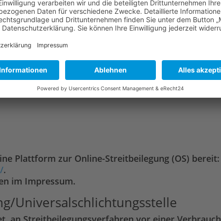
ch
ne Plattform zur Online-Streitbeilegung (OS) bereit:
/
.
ben im Impressum.
g/Universal­schlichtungs­stelle
tet, an Streitbeilegungsverfahren vor einer Verbrauc