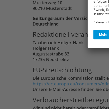
Musterweg 10
90210 Musterstadt
Geltungsraum der Versicherung:
Deutschland
Redaktionell verantwortli
Taxibetrieb Holger Hank
Holger Hank
Augustastraße 33
17235 Neustrelitz
EU-Streitschlichtung
Die Europäische Kommission stellt ei
https://ec.europa.eu/consumers/odr
Unsere E-Mail-Adresse finden Sie o
Verbraucher­streit­beilegun
Wir sind nicht bereit oder verpflich