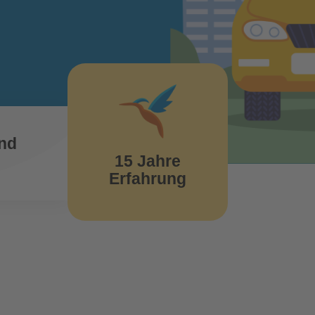
z
nd
15 Jahre
Erfahrung