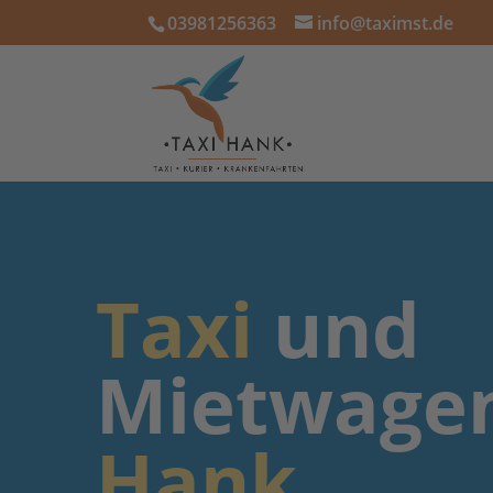
03981256363
info@taximst.de
Taxi
und
Mietwage
Hank